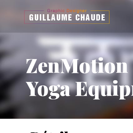
ZenMotion
Yoga Equi