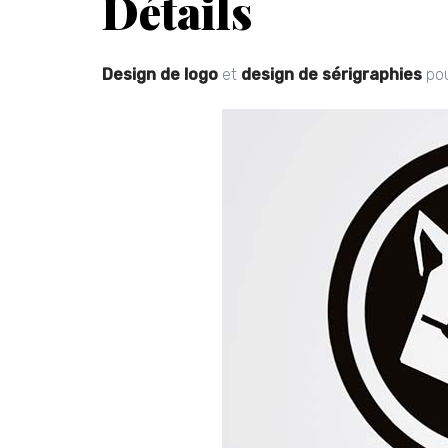
Détails
Design de logo
et
design de sérigraphies
pou