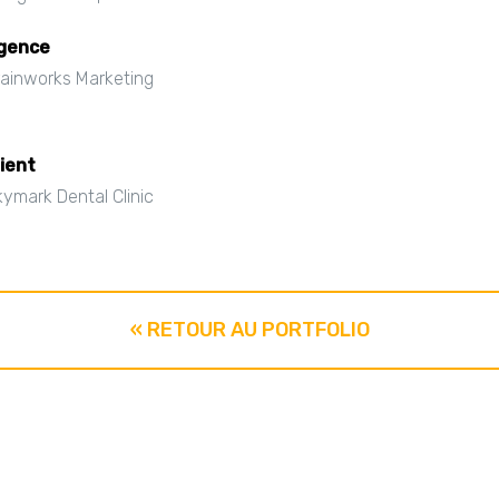
gence
rainworks Marketing
lient
ymark Dental Clinic
« RETOUR AU PORTFOLIO