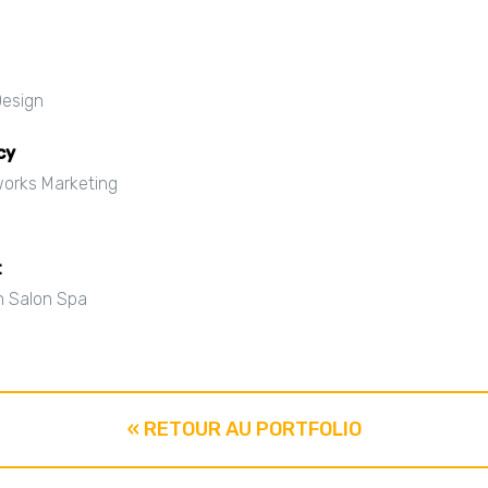
Design
cy
works Marketing
t
n Salon Spa
« RETOUR AU PORTFOLIO